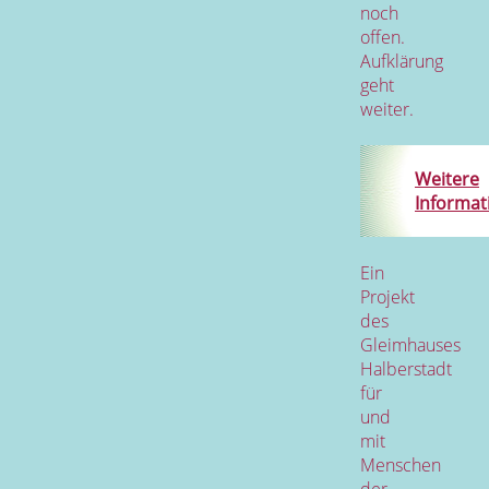
noch
offen.
Aufklärung
geht
weiter.
Weitere
Informat
Ein
Projekt
des
Gleimhauses
Halberstadt
für
und
mit
Menschen
der