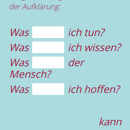
der Aufklärung:
Was
ich tun?
Was
ich wissen?
Was
der
Mensch?
Was
ich hoffen?
kann